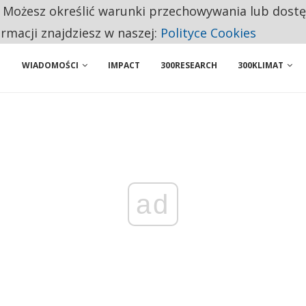
. Możesz określić warunki przechowywania lub dost
BY WŁASNĄ FIRMĘ. INNYM JUŻ TAK ŁATWO JEJ NIE POLECAJĄ
ormacji znajdziesz w naszej:
Polityce Cookies
WIADOMOŚCI
IMPACT
300RESEARCH
300KLIMAT
ad