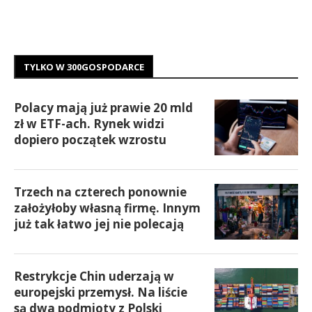
TYLKO W 300GOSPODARCE
Polacy mają już prawie 20 mld
zł w ETF-ach. Rynek widzi
dopiero początek wzrostu
Trzech na czterech ponownie
założyłoby własną firmę. Innym
już tak łatwo jej nie polecają
Restrykcje Chin uderzają w
europejski przemysł. Na liście
są dwa podmioty z Polski