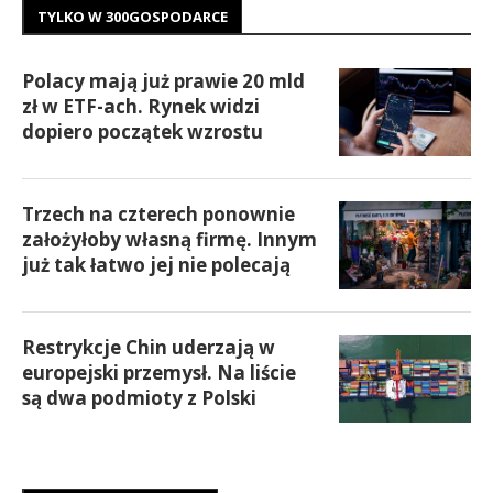
TYLKO W 300GOSPODARCE
Polacy mają już prawie 20 mld
zł w ETF-ach. Rynek widzi
dopiero początek wzrostu
Trzech na czterech ponownie
założyłoby własną firmę. Innym
już tak łatwo jej nie polecają
Restrykcje Chin uderzają w
europejski przemysł. Na liście
są dwa podmioty z Polski