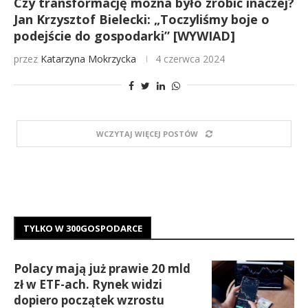
Czy transformację można było zrobić inaczej?
Jan Krzysztof Bielecki: „Toczyliśmy boje o
podejście do gospodarki” [WYWIAD]
przez
Katarzyna Mokrzycka
4 czerwca 2024
WCZYTAJ WIĘCEJ POSTÓW
TYLKO W 300GOSPODARCE
Polacy mają już prawie 20 mld
zł w ETF-ach. Rynek widzi
dopiero początek wzrostu