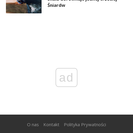
Śniardw
ad
O nas
Kontakt
Polityka Prywatności