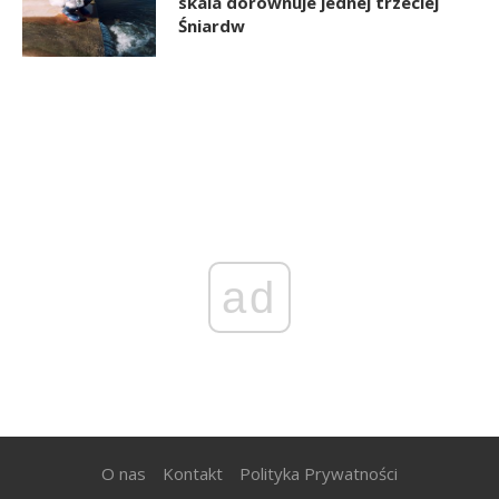
skala dorównuje jednej trzeciej
Śniardw
ad
O nas
Kontakt
Polityka Prywatności