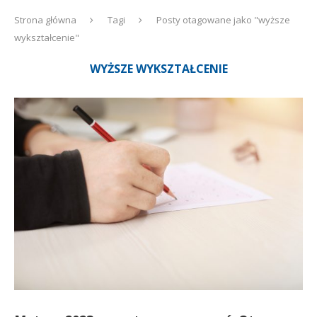
Strona główna
Tagi
Posty otagowane jako "wyższe
wykształcenie"
WYŻSZE WYKSZTAŁCENIE