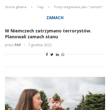
Strona główna
Tagi
Posty otagowane jako "zamach"
ZAMACH
W Niemczech zatrzymano terrorystów.
Planowali zamach stanu
przez
PAP
7 grudnia 2022