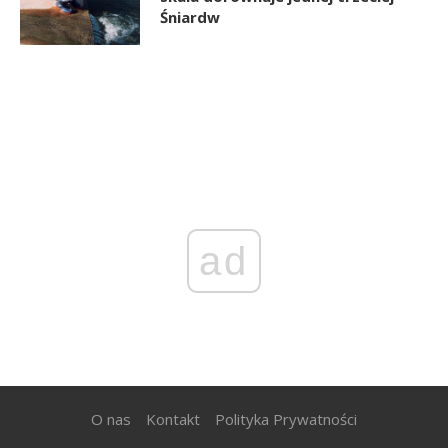
Śniardw
ad
O nas
Kontakt
Polityka Prywatności