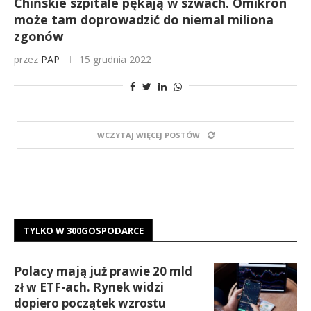
Chińskie szpitale pękają w szwach. Omikron
może tam doprowadzić do niemal miliona
zgonów
przez
PAP
15 grudnia 2022
WCZYTAJ WIĘCEJ POSTÓW
TYLKO W 300GOSPODARCE
Polacy mają już prawie 20 mld
zł w ETF-ach. Rynek widzi
dopiero początek wzrostu