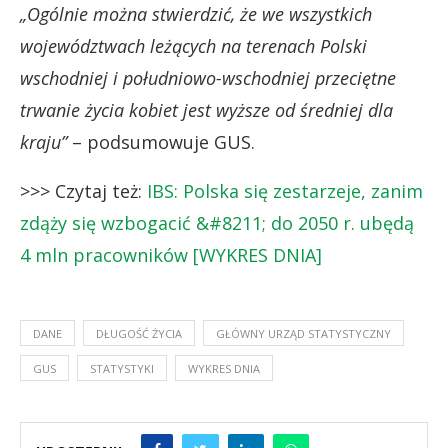
„Ogólnie można stwierdzić, że we wszystkich
województwach leżących na terenach Polski
wschodniej i południowo-wschodniej przeciętne
trwanie życia kobiet jest wyższe od średniej dla
kraju”
– podsumowuje GUS.
>>> Czytaj też:
IBS: Polska się zestarzeje, zanim
zdąży się wzbogacić &#8211; do 2050 r. ubędą
4 mln pracowników [WYKRES DNIA]
DANE
DŁUGOŚĆ ŻYCIA
GŁÓWNY URZĄD STATYSTYCZNY
GUS
STATYSTYKI
WYKRES DNIA