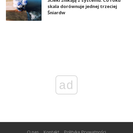
skala dorównuje jednej trzeciej
Śniardw
ad
O nas
Kontakt
Polityka Prywatności