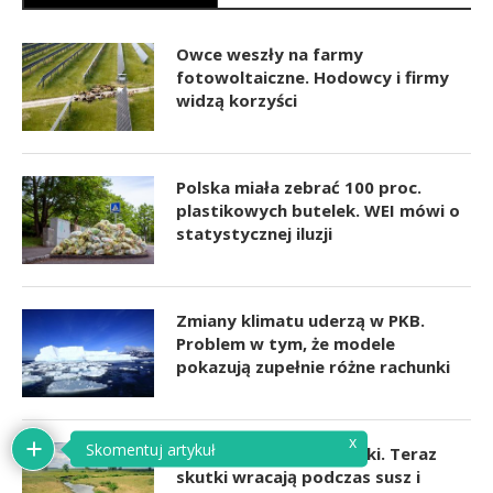
Owce weszły na farmy
fotowoltaiczne. Hodowcy i firmy
widzą korzyści
Polska miała zebrać 100 proc.
plastikowych butelek. WEI mówi o
statystycznej iluzji
Zmiany klimatu uderzą w PKB.
Problem w tym, że modele
pokazują zupełnie różne rachunki
x
Skomentuj artykuł
Chcieliśmy ujarzmić rzeki. Teraz
skutki wracają podczas susz i