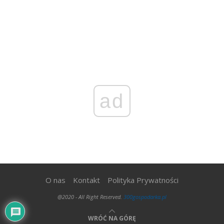
ad
O nas
Kontakt
Polityka Prywatności
@2020 - All Right Reserved.
300gospodarka.pl
WRÓĆ NA GÓRĘ