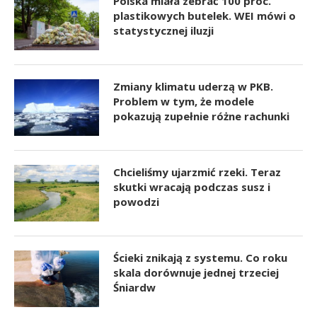
Polska miała zebrać 100 proc.
plastikowych butelek. WEI mówi o
statystycznej iluzji
Zmiany klimatu uderzą w PKB.
Problem w tym, że modele
pokazują zupełnie różne rachunki
Chcieliśmy ujarzmić rzeki. Teraz
skutki wracają podczas susz i
powodzi
Ścieki znikają z systemu. Co roku
skala dorównuje jednej trzeciej
Śniardw