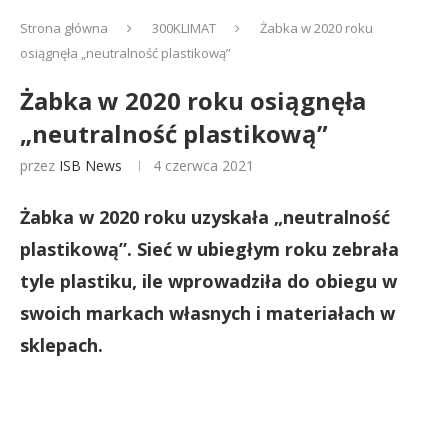
Strona główna
300KLIMAT
Żabka w 2020 roku
osiągnęła „neutralność plastikową”
Żabka w 2020 roku osiągnęła
„neutralność plastikową”
przez
ISB News
4 czerwca 2021
Żabka w 2020 roku uzyskała „neutralność
plastikową”. Sieć w ubiegłym roku zebrała
tyle plastiku, ile wprowadziła do obiegu w
swoich markach własnych i materiałach w
sklepach.