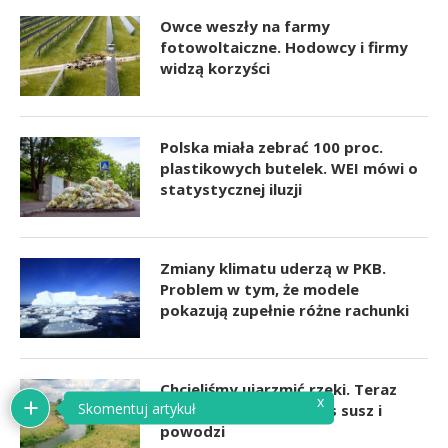
Owce weszły na farmy
fotowoltaiczne. Hodowcy i firmy
widzą korzyści
Polska miała zebrać 100 proc.
plastikowych butelek. WEI mówi o
statystycznej iluzji
Zmiany klimatu uderzą w PKB.
Problem w tym, że modele
pokazują zupełnie różne rachunki
Chcieliśmy ujarzmić rzeki. Teraz
skutki wracają podczas susz i
powodzi