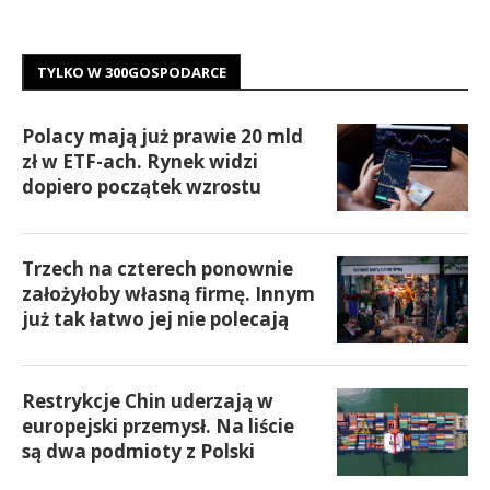
TYLKO W 300GOSPODARCE
Polacy mają już prawie 20 mld
zł w ETF-ach. Rynek widzi
dopiero początek wzrostu
Trzech na czterech ponownie
założyłoby własną firmę. Innym
już tak łatwo jej nie polecają
Restrykcje Chin uderzają w
europejski przemysł. Na liście
są dwa podmioty z Polski