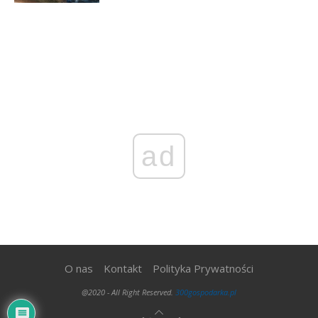
ad
O nas
Kontakt
Polityka Prywatności
@2020 - All Right Reserved.
300gospodarka.pl