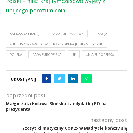
Polski – nasz kraj tymczasowo wyjęty z
unijnego porozumienia
AMBASADA FRANCJI
EMMANUEL MACRON
FRANCJA
FUNDUSZ SPRAWIEDLIWEJ TRANSFORMACJI ENERGETYCZNEJ
POLSKA
RADA EUROPEJSKA
UE
UNIA EUROPEJSKA
UDOSTĘPNIJ
poprzedni post
Małgorzata Kidawa-Błońska kandydatką PO na
prezydenta
następny post
Szczyt klimatyczny COP25 w Madrycie kończy się