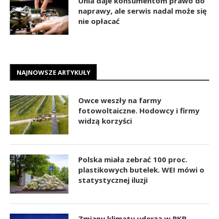
Unia daje konsumentom prawo do
naprawy, ale serwis nadal może się
nie opłacać
NAJNOWSZE ARTYKUŁY
Owce weszły na farmy
fotowoltaiczne. Hodowcy i firmy
widzą korzyści
Polska miała zebrać 100 proc.
plastikowych butelek. WEI mówi o
statystycznej iluzji
Zmiany klimatu uderzą w PKB.