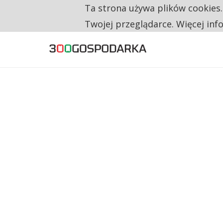
Ta strona używa plików cookies
TYLKO U NAS
CO TRZECIĄ ZŁOTÓWKĘ Z EMERYTURY SE
Twojej przeglądarce. Więcej inf