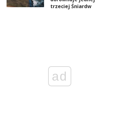
trzeciej Śniardw
ad