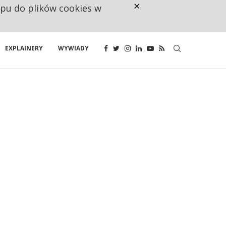
×
ępu do plików cookies w
NA JEDEN WAKAT PRZYPADAJĄ 
EXPLAINERY
WYWIADY