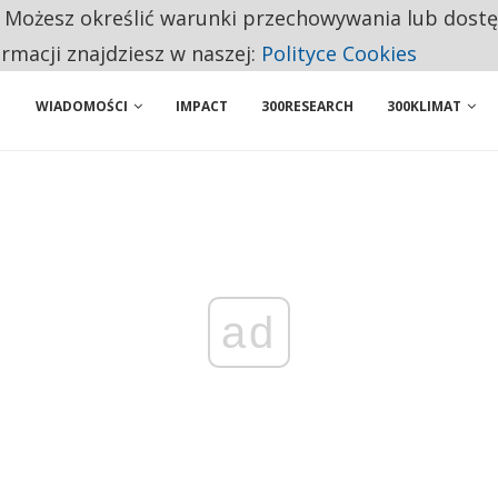
. Możesz określić warunki przechowywania lub dost
NIORZY PRZEZNACZAJĄ NA PODSTAWOWE ZAKUPY
ormacji znajdziesz w naszej:
Polityce Cookies
WIADOMOŚCI
IMPACT
300RESEARCH
300KLIMAT
ad