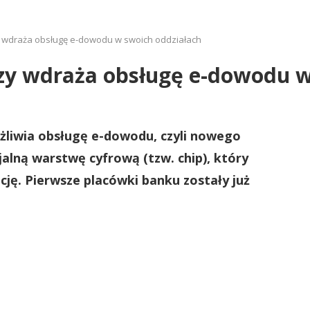
 wdraża obsługę e-dowodu w swoich oddziałach
zy wdraża obsługę e-dowodu w
żliwia obsługę e-dowodu, czyli nowego
lną warstwę cyfrową (tzw. chip), który
cję. Pierwsze placówki banku zostały już