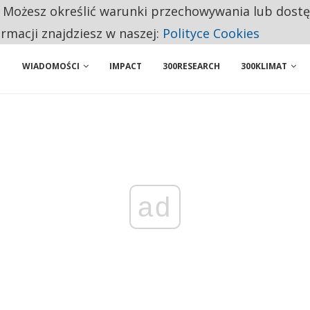
. Możesz określić warunki przechowywania lub dost
 PRZEMYSŁ. NA LIŚCIE SĄ DWA PODMIOTY Z POLSKI
ormacji znajdziesz w naszej:
Polityce Cookies
WIADOMOŚCI
IMPACT
300RESEARCH
300KLIMAT
ad