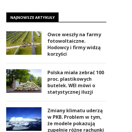
NAJNOWSZE ARTYKUŁY
Owce weszły na farmy
fotowoltaiczne.
Hodowcy i firmy widzą
korzyści
Polska miała zebrać 100
proc. plastikowych
butelek. WEI mówi o
statystycznej iluzji
Zmiany klimatu uderzą
w PKB. Problem w tym,
że modele pokazują
zupełnie różne rachunki