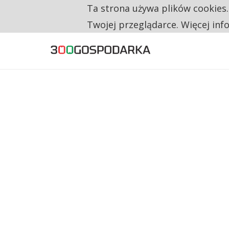
Ta strona używa plików cookies
TYLKO U NAS
RESTRYKCJE CHIN UDERZAJĄ W EUROPEJSKI
Twojej przeglądarce. Więcej inf