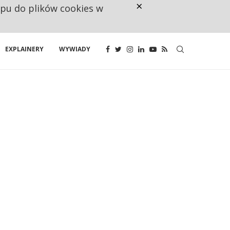
×
ępu do plików cookies w
CO TRZECIĄ ZŁOTÓWKĘ Z EMER
EXPLAINERY
WYWIADY