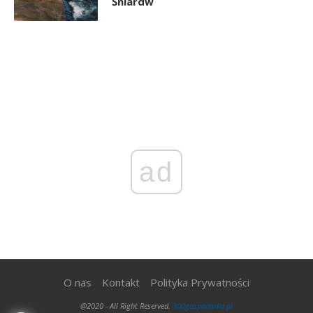
Śniardw
ad
O nas
Kontakt
Polityka Prywatności
@2020 - All Right Reserved.
300gospodarka.pl