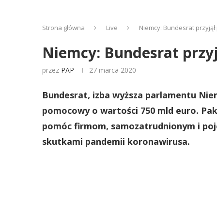
Strona główna
Live
Niemcy: Bundesrat przyjął
Niemcy: Bundesrat przy
przez
PAP
27 marca 2020
Bundesrat, izba wyższa parlamentu Niem
pomocowy o wartości 750 mld euro. Pa
pomóc firmom, samozatrudnionym i poj
skutkami pandemii koronawirusa.