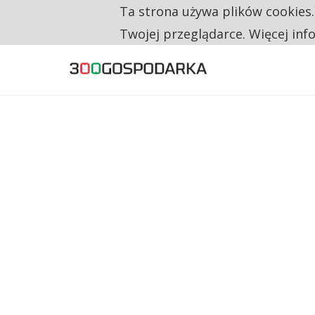
Ta strona używa plików cookies
TYLKO U NAS
CO TRZECIĄ ZŁOTÓWKĘ Z EMERYTURY SE
Twojej przeglądarce. Więcej inf