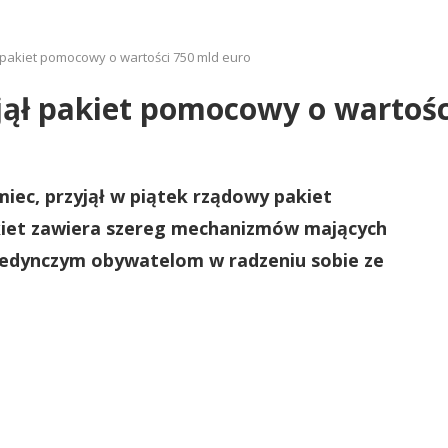
 pakiet pomocowy o wartości 750 mld euro
jął pakiet pomocowy o wartośc
iec, przyjął w piątek rządowy pakiet
kiet zawiera szereg mechanizmów mających
edynczym obywatelom w radzeniu sobie ze