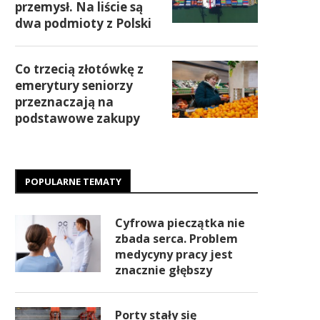
przemysł. Na liście są
dwa podmioty z Polski
Co trzecią złotówkę z
emerytury seniorzy
przeznaczają na
podstawowe zakupy
POPULARNE TEMATY
Cyfrowa pieczątka nie
zbada serca. Problem
medycyny pracy jest
znacznie głębszy
Porty stały się