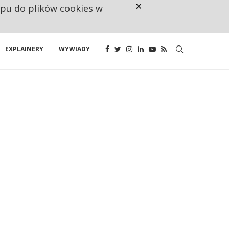
×
ępu do plików cookies w
NA JEDEN WAKAT PRZYPADAJĄ 
EXPLAINERY
WYWIADY