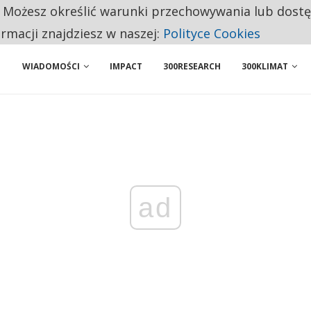
. Możesz określić warunki przechowywania lub dost
NIORZY PRZEZNACZAJĄ NA PODSTAWOWE ZAKUPY
ormacji znajdziesz w naszej:
Polityce Cookies
WIADOMOŚCI
IMPACT
300RESEARCH
300KLIMAT
ad