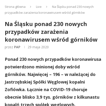
Strona główna
Live
Na Śląsku ponad 230 nowych
przypadków zarażenia koronawirusem wśród górników
Na Śląsku ponad 230 nowych
przypadków zarażenia
koronawirusem wśród górników
przez
PAP
29 maja 2020
Ponad 230 nowych przypadków koronawirusa
potwierdzono minionej doby wśród
górników. Najwięcej – 196 – w należącej do
Jastrzębskiej Spółki Węglowej kopalni
Zofiówka. Łącznie na COVID-19 choruje
obecnie blisko 3,9 tys. górników z kilkunastu
kopalń trzech spółek węglowych.