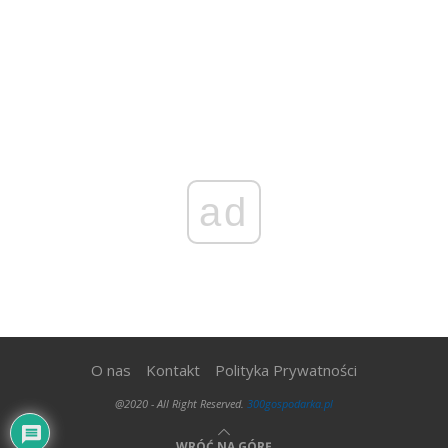
ad
O nas
Kontakt
Polityka Prywatności
@2020 - All Right Reserved.
300gospodarka.pl
WRÓĆ NA GÓRĘ