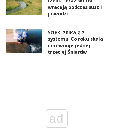
rzeki. Teraz skutki
wracają podczas susz i
powodzi
Ścieki znikają z
systemu. Co roku skala
dorównuje jednej
trzeciej Śniardw
ad