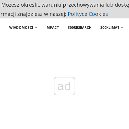
. Możesz określić warunki przechowywania lub dost
NIORZY PRZEZNACZAJĄ NA PODSTAWOWE ZAKUPY
ormacji znajdziesz w naszej:
Polityce Cookies
WIADOMOŚCI
IMPACT
300RESEARCH
300KLIMAT
ad