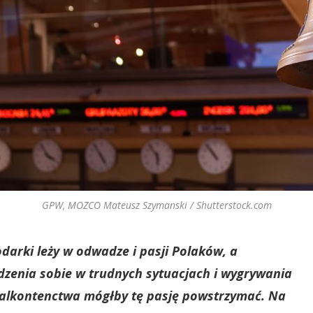
GPW, MOZCO Mateusz Szymanski / Shutterstock.com
odarki leży w odwadze i pasji Polaków, a
dzenia sobie w trudnych sytuacjach i wygrywania
 malkontenctwa mógłby tę pasję powstrzymać. Na