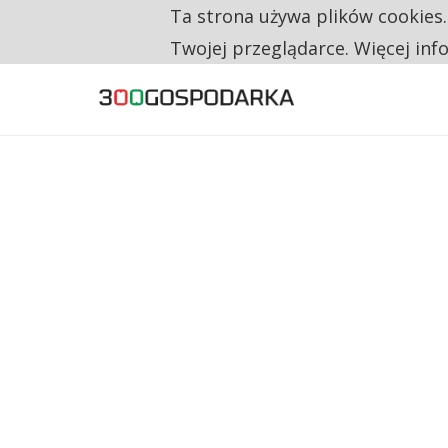
Ta strona używa plików cookies
TYLKO U NAS
CO TRZECIĄ ZŁOTÓWKĘ Z EMERYTURY SE
Twojej przeglądarce. Więcej inf