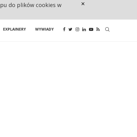
×
ępu do plików cookies w
NA JEDEN WAKAT PRZYPADAJĄ 
EXPLAINERY
WYWIADY