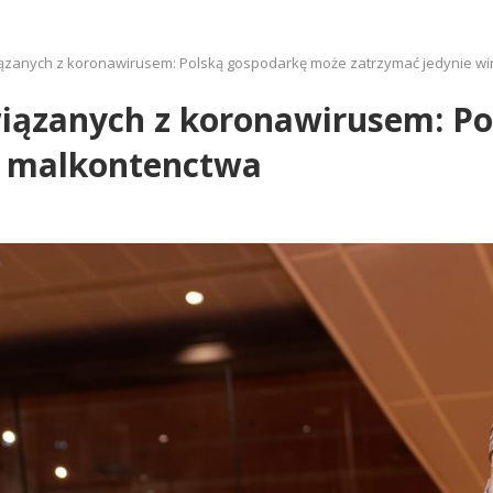
zanych z koronawirusem: Polską gospodarkę może zatrzymać jedynie wi
iązanych z koronawirusem: P
s malkontenctwa