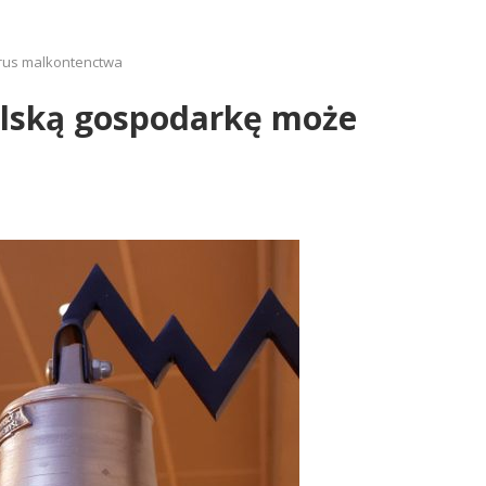
rus malkontenctwa
olską gospodarkę może