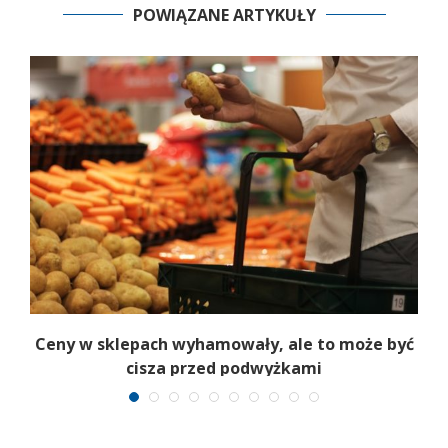
POWIĄZANE ARTYKUŁY
e
Ceny w sklepach wyhamowały, ale to może być
P
cisza przed podwyżkami
n