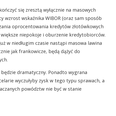
ończyć się zresztą wyłącznie na masowych
cy wzrost wskaźnika WIBOR (oraz sam sposób
iczania oprocentowania kredytów złotówkowych
 większe niepokoje i oburzenie kredytobiorców.
 już w niedługim czasie nastąpi masowa lawina
znie jak frankowicze, będą dążyć do
ych.
o będzie dramatyczny. Ponadto wygrana
elarie wyczułyby zysk w tego typu sprawach, a
ytaczanych powództw nie być w stanie