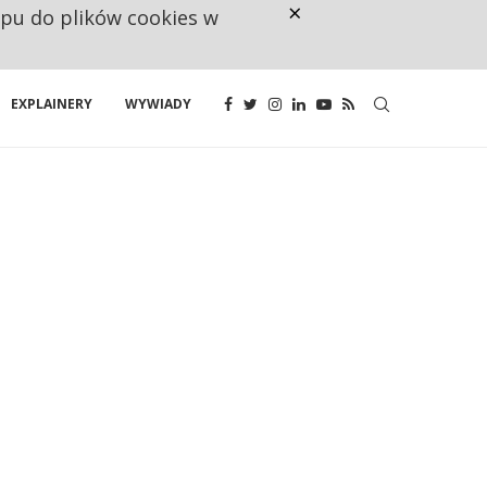
×
ępu do plików cookies w
160 ZNAKÓW TO ZA MAŁO. FUND
EXPLAINERY
WYWIADY