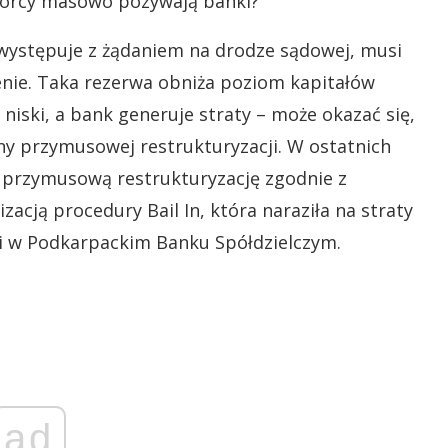
biorcy masowo pozywają banki?
 występuje z żądaniem na drodze sądowej, musi
nie. Taka rezerwa obniża poziom kapitałów
 niski, a bank generuje straty – może okazać się,
ny przymusowej restrukturyzacji. W ostatnich
 przymusową restrukturyzację zgodnie z
izacją procedury Bail In, która naraziła na straty
ki w Podkarpackim Banku Spółdzielczym.
ad