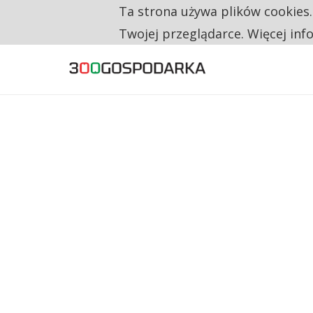
Ta strona używa plików cookies
TYLKO U NAS
NA JEDEN WAKAT PRZYPADAJĄ 62 ZGŁOSZ
Twojej przeglądarce. Więcej inf