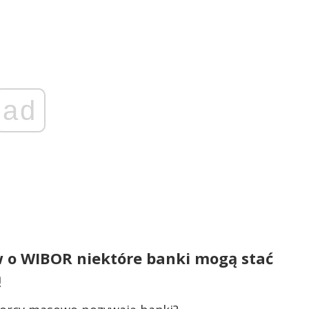
ad
o WIBOR niektóre banki mogą stać
ą