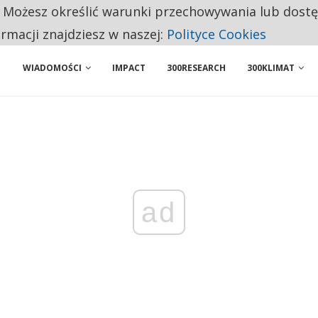
. Możesz określić warunki przechowywania lub dost
ENIA. WIELU KANDYDATÓW NIE ROZPOCZYNA PRACY
ormacji znajdziesz w naszej:
Polityce Cookies
WIADOMOŚCI
IMPACT
300RESEARCH
300KLIMAT
ad