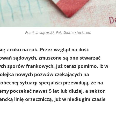
Frank szwajcarski. Fot. Shutterstock.com
ę z roku na rok. Przez wzgląd na ilość
owań sądowych, zmuszone są one stwarzać
ych sporów frankowych. Już teraz pomimo, iż w
kolejka nowych pozwów czekających na
becnej sytuacji specjaliści przewidują, że na
y poczekać nawet 5 lat lub dłużej, a sektor
ką linię orzeczniczą, już w niedługim czasie