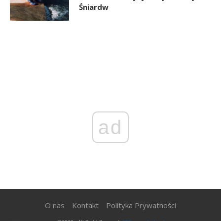
Śniardw
ad
O nas
Kontakt
Polityka Prywatności