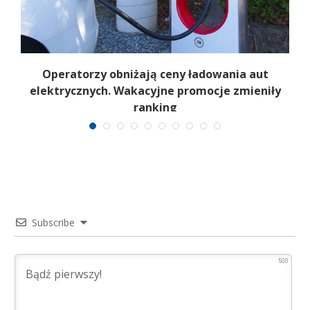
h
Operatorzy obniżają ceny ładowania aut
W
elektrycznych. Wakacyjne promocje zmieniły
ranking
Subscribe
500