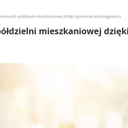
inansach spółdzielni mieszkaniowej dzięki systemowi dla księgowości
ółdzielni mieszkaniowej dzięk