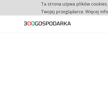
Ta strona używa plików cookies
TYLKO U NAS
CO TRZECIĄ ZŁOTÓWKĘ Z EMERYTURY SE
Twojej przeglądarce. Więcej inf