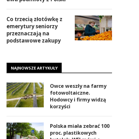
Co trzecią złotówkę z
emerytury seniorzy
przeznaczają na
podstawowe zakupy
NAJNOWSZE ARTYKUŁY
Owce weszły na farmy
fotowoltaiczne.
Hodowcy i firmy widzą
korzyści
Polska miała zebrać 100
proc. plastikowych