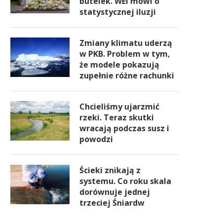
butelek. WEI mówi o
statystycznej iluzji
Zmiany klimatu uderzą
w PKB. Problem w tym,
że modele pokazują
zupełnie różne rachunki
Chcieliśmy ujarzmić
rzeki. Teraz skutki
wracają podczas susz i
powodzi
Ścieki znikają z
systemu. Co roku skala
dorównuje jednej
trzeciej Śniardw