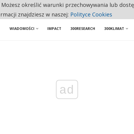
. Możesz określić warunki przechowywania lub dost
NIORZY PRZEZNACZAJĄ NA PODSTAWOWE ZAKUPY
ormacji znajdziesz w naszej:
Polityce Cookies
WIADOMOŚCI
IMPACT
300RESEARCH
300KLIMAT
ad