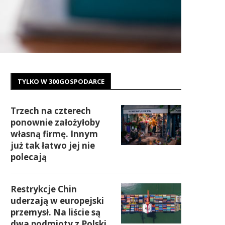
TYLKO W 300GOSPODARCE
Trzech na czterech
ponownie założyłoby
własną firmę. Innym
już tak łatwo jej nie
polecają
Restrykcje Chin
uderzają w europejski
przemysł. Na liście są
dwa podmioty z Polski