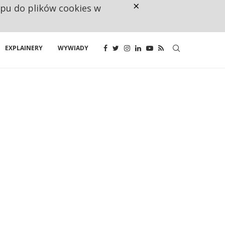
×
ępu do plików cookies w
NA JEDEN WAKAT PRZYPADAJĄ 
EXPLAINERY
WYWIADY