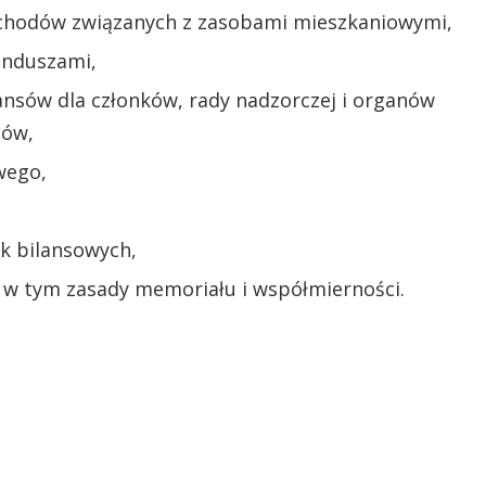
zychodów związanych z zasobami mieszkaniowymi,
unduszami,
nansów dla członków, rady nadzorczej i organów
tów,
wego,
k bilansowych,
 w tym zasady memoriału i współmierności.