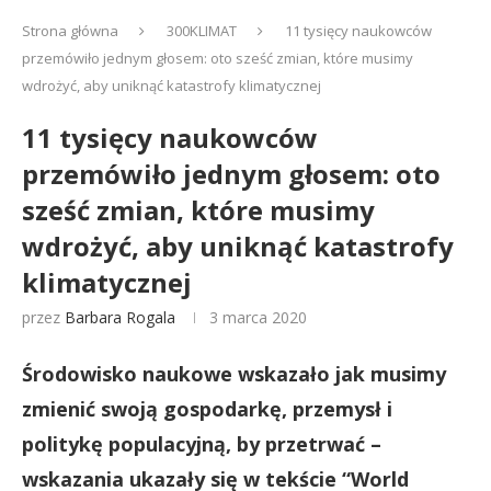
Strona główna
300KLIMAT
11 tysięcy naukowców
przemówiło jednym głosem: oto sześć zmian, które musimy
wdrożyć, aby uniknąć katastrofy klimatycznej
11 tysięcy naukowców
przemówiło jednym głosem: oto
sześć zmian, które musimy
wdrożyć, aby uniknąć katastrofy
klimatycznej
przez
Barbara Rogala
3 marca 2020
Środowisko naukowe wskazało jak musimy
zmienić swoją gospodarkę, przemysł i
politykę populacyjną, by przetrwać –
wskazania ukazały się w tekście “World