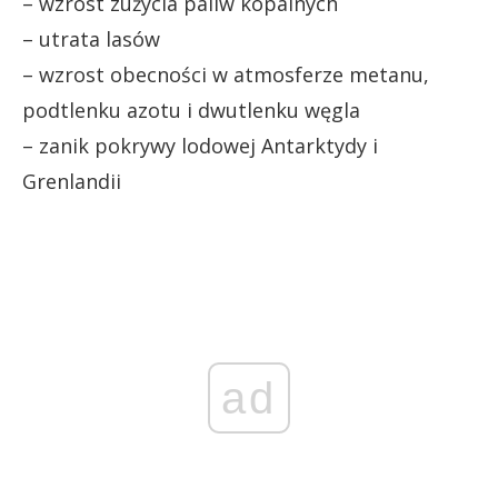
– wzrost zużycia paliw kopalnych
– utrata lasów
– wzrost obecności w atmosferze metanu,
podtlenku azotu i dwutlenku węgla
– zanik pokrywy lodowej Antarktydy i
Grenlandii
ad