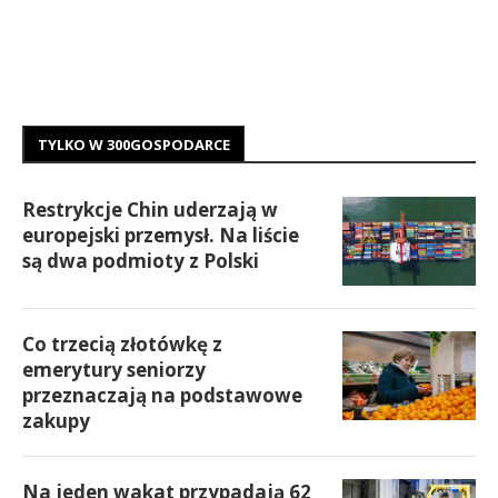
TYLKO W 300GOSPODARCE
Restrykcje Chin uderzają w
europejski przemysł. Na liście
są dwa podmioty z Polski
Co trzecią złotówkę z
emerytury seniorzy
przeznaczają na podstawowe
zakupy
Na jeden wakat przypadają 62