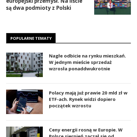
europejski przemysł. Na liście
są dwa podmioty z Polski
POPULARNE TEMATY
Nagłe odbicie na rynku mieszkań.
W jednym mieście sprzedaż
wzrosła ponaddwukrotnie
Polacy mają już prawie 20 mld zł w
ETF-ach. Rynek widzi dopiero
początek wzrostu
Ceny energii rosną w Europie. W
Polsce sierpień zaczął się od