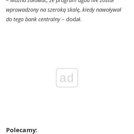
– Można żałować, że program ugód nie został
wprowadzony na szeroką skalę, kiedy nawoływał
do tego bank centralny
– dodał.
ad
Polecamy: