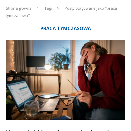
Strona główna
Tagi
Posty otagowane jako "praca
tymczasowa"
PRACA TYMCZASOWA