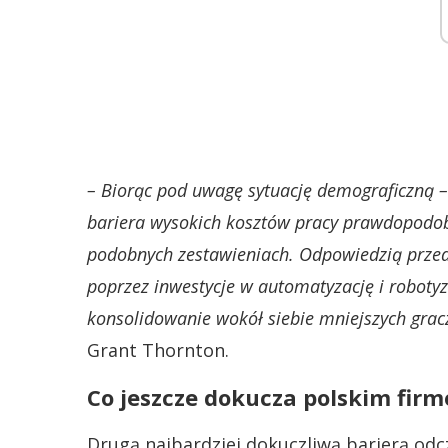
– Biorąc pod uwagę sytuację demograficzną –
bariera wysokich kosztów pracy prawdopodob
podobnych zestawieniach. Odpowiedzią przed
poprzez inwestycje w automatyzację i robotyz
konsolidowanie wokół siebie mniejszych grac
Grant Thornton.
Co jeszcze dokucza polskim fir
Drugą najbardziej dokuczliwą barierą odc