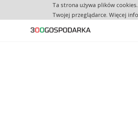
Ta strona używa plików cookies
TYLKO U NAS
CO TRZECIĄ ZŁOTÓWKĘ Z EMERYTURY SE
Twojej przeglądarce. Więcej inf