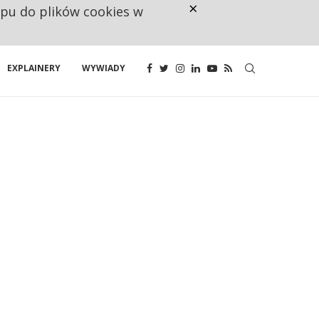
×
ępu do plików cookies w
NA JEDEN WAKAT PRZYPADAJĄ 
EXPLAINERY
WYWIADY