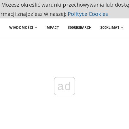
. Możesz określić warunki przechowywania lub dost
NIORZY PRZEZNACZAJĄ NA PODSTAWOWE ZAKUPY
ormacji znajdziesz w naszej:
Polityce Cookies
WIADOMOŚCI
IMPACT
300RESEARCH
300KLIMAT
ad