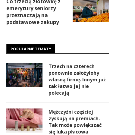
Co trzecią złotówkę z
emerytury seniorzy
przeznaczają na
podstawowe zakupy
POPULARNE TEMATY
Trzech na czterech
ponownie założyłoby
własną firmę. Innym już
tak łatwo jej nie
polecają
Mężczyźni częściej
zyskują na premiach.
Tak może powiększać
się luka płacowa