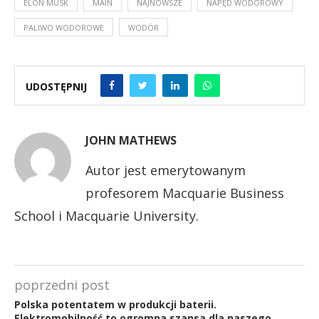
ELON MUSK
MAIN
NAJNOWSZE
NAPĘD WODOROWY
PALIWO WODOROWE
WODÓR
UDOSTĘPNIJ
JOHN MATHEWS
Autor jest emerytowanym
profesorem Macquarie Business
School i Macquarie University.
poprzedni post
Polska potentatem w produkcji baterii.
Elektromobilność to ogromna szansa dla naszego