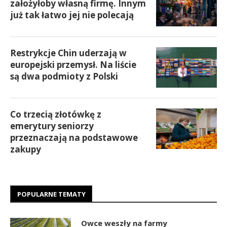
założyłoby własną firmę. Innym
już tak łatwo jej nie polecają
Restrykcje Chin uderzają w
europejski przemysł. Na liście
są dwa podmioty z Polski
Co trzecią złotówkę z
emerytury seniorzy
przeznaczają na podstawowe
zakupy
POPULARNE TEMATY
Owce weszły na farmy