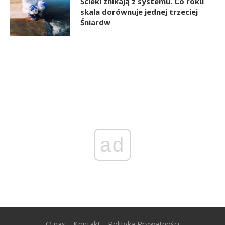
Ścieki znikają z systemu. Co roku
skala dorównuje jednej trzeciej
Śniardw
ad
O nas
Kontakt
Polityka Prywatności