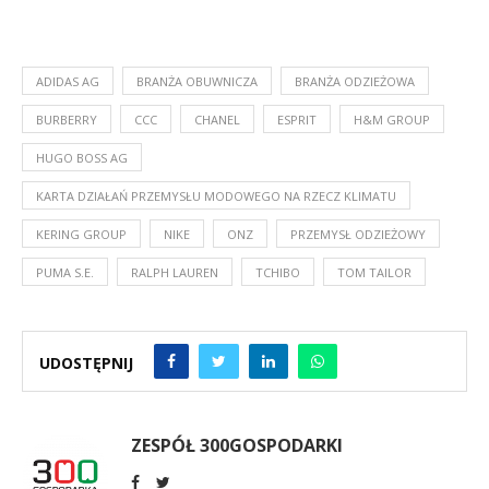
ADIDAS AG
BRANŻA OBUWNICZA
BRANŻA ODZIEŻOWA
BURBERRY
CCC
CHANEL
ESPRIT
H&M GROUP
HUGO BOSS AG
KARTA DZIAŁAŃ PRZEMYSŁU MODOWEGO NA RZECZ KLIMATU
KERING GROUP
NIKE
ONZ
PRZEMYSŁ ODZIEŻOWY
PUMA S.E.
RALPH LAUREN
TCHIBO
TOM TAILOR
UDOSTĘPNIJ
ZESPÓŁ 300GOSPODARKI