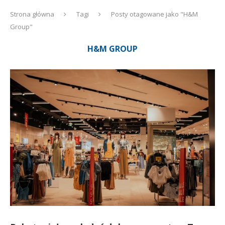
Strona główna
Tagi
Posty otagowane jako "H&M
Group"
H&M GROUP