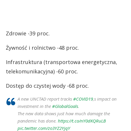
Zdrowie -39 proc.
Żywność i rolnictwo -48 proc.
Infrastruktura (transportowa energetyczna,
telekomunikacyjna) -60 proc.
Dostęp do czystej wody -68 proc.
A new UNCTAD report tracks
#COVID19
‚s impact on
investment in the
#GlobalGoals
.
The new data shows just how much damage the
pandemic has done.
https://t.co/nY0dKQRuLB
pic.twitter.com/zo3YZ2YjqY