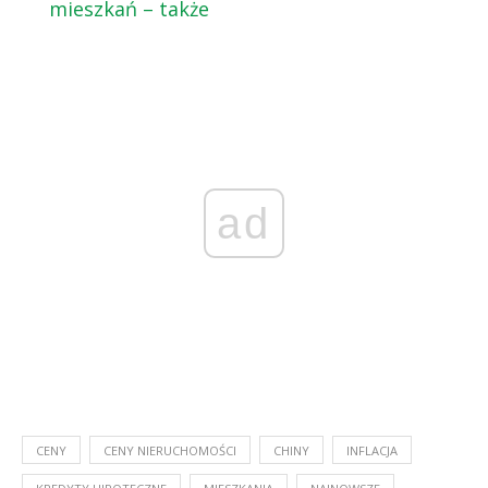
mieszkań – także
ad
CENY
CENY NIERUCHOMOŚCI
CHINY
INFLACJA