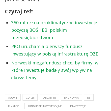
Czytaj też:
350 mln zł na proklimatyczne inwestycje
pożyczą BOŚ i EBI polskim
przedsiębiorstwom
PKO uruchamia pierwszy fundusz
inwestujący w polską infrastrukturę OZE
Norweski megafundusz chce, by firmy, w
które inwestuje badały swój wpływ na
ekosystemy
AUDYT
COP26
DELOITTE
EKONOMIA
EY
FINANSE
FUNDUSZE INWESTYCYJNE
INWESTYCJE