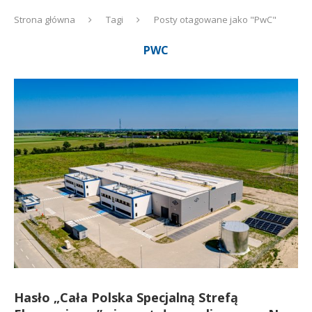
Strona główna
Tagi
Posty otagowane jako "PwC"
PWC
Hasło „Cała Polska Specjalną Strefą