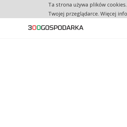
Ta strona używa plików cookies
TYLKO U NAS
CO TRZECIĄ ZŁOTÓWKĘ Z EMERYTURY SE
Twojej przeglądarce. Więcej inf