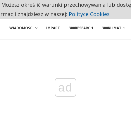
. Możesz określić warunki przechowywania lub dost
NIORZY PRZEZNACZAJĄ NA PODSTAWOWE ZAKUPY
ormacji znajdziesz w naszej:
Polityce Cookies
WIADOMOŚCI
IMPACT
300RESEARCH
300KLIMAT
ad