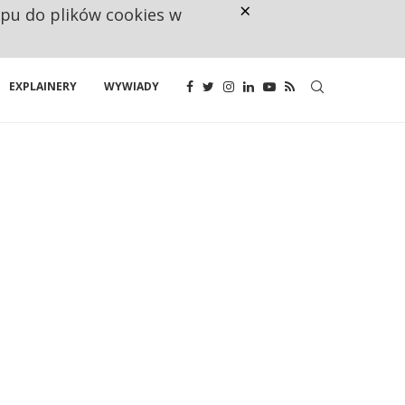
×
ępu do plików cookies w
NA JEDEN WAKAT PRZYPADAJĄ 
EXPLAINERY
WYWIADY