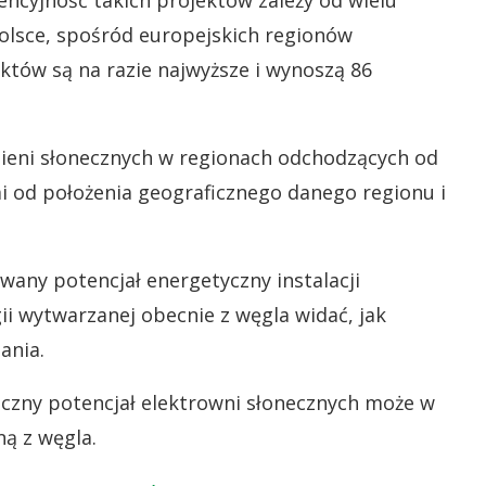
encyjność takich projektów zależy od wielu
olsce, spośród europejskich regionów
któw są na razie najwyższe i wynoszą 86
mieni słonecznych w regionach odchodzących od
i od położenia geograficznego danego regionu i
wany potencjał energetyczny instalacji
ii wytwarzanej obecnie z węgla widać, jak
ania.
ączny potencjał elektrowni słonecznych może w
ą z węgla.