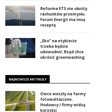
Reforma ETS nie obniży
rachunków przemysłu.
Forum Energii ma inną
receptę
„Eko” na etykiecie
trzeba będzie
udowodnić. Rząd chce
ukrócić greenwashing
NAJNOWSZE ARTYKUŁY
Owce weszły na farmy
fotowoltaiczne.
Hodowcy i firmy widzą
korzyści