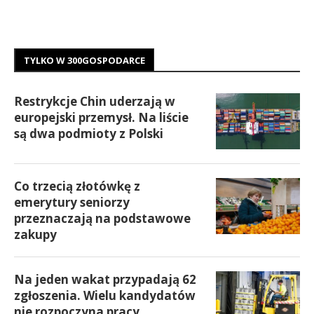
TYLKO W 300GOSPODARCE
Restrykcje Chin uderzają w
europejski przemysł. Na liście
są dwa podmioty z Polski
Co trzecią złotówkę z
emerytury seniorzy
przeznaczają na podstawowe
zakupy
Na jeden wakat przypadają 62
zgłoszenia. Wielu kandydatów
nie rozpoczyna pracy