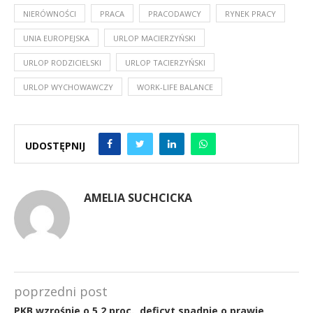
NIERÓWNOŚCI
PRACA
PRACODAWCY
RYNEK PRACY
UNIA EUROPEJSKA
URLOP MACIERZYŃSKI
URLOP RODZICIELSKI
URLOP TACIERZYŃSKI
URLOP WYCHOWAWCZY
WORK-LIFE BALANCE
UDOSTĘPNIJ
AMELIA SUCHCICKA
poprzedni post
PKB wzrośnie o 5,2 proc., deficyt spadnie o prawie