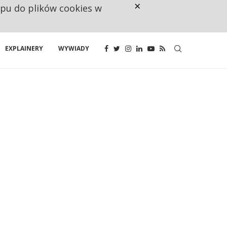
×
ępu do plików cookies w
NA JEDEN WAKAT PRZYPADAJĄ 
EXPLAINERY
WYWIADY