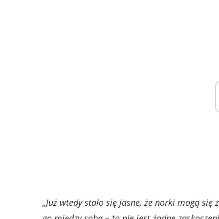
„Już wtedy stało się jasne, że norki mogą si
go między sobą – to nie jest żadne zaskoczen