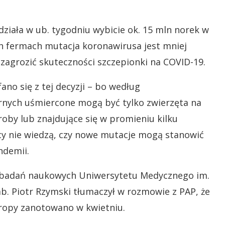
ziała w ub. tygodniu wybicie ok. 15 mln norek w
ch fermach mutacja koronawirusa jest mniej
 zagrozić skuteczności szczepionki na COVID-19.
no się z tej decyzji – bo według
rnych uśmiercone mogą być tylko zwierzęta na
oby lub znajdujące się w promieniu kilku
cy nie wiedzą, czy nowe mutacje mogą stanowić
ndemii.
 i badań naukowych Uniwersytetu Medycznego im.
b. Piotr Rzymski tłumaczył w rozmowie z PAP, że
ropy zanotowano w kwietniu.