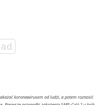
ad
ę zakażać koronawirusem od ludzi, a potem roznosić
ie. Pierwsze przypadki zakażenia SARS-CoV-2 u tych