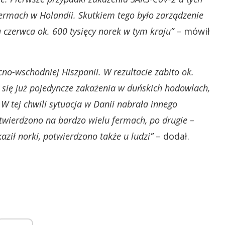
fermach w Holandii. Skutkiem tego było zarządzenie
 czerwca ok. 600 tysięcy norek w tym kraju”
– mówił
no-wschodniej Hiszpanii. W rezultacie zabito ok.
 się już pojedyncze zakażenia w duńskich hodowlach,
 W tej chwili sytuacja w Danii nabrała innego
stwierdzono na bardzo wielu fermach, po drugie –
ził norki, potwierdzono także u ludzi”
– dodał.