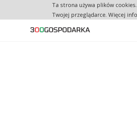
Ta strona używa plików cookies
TYLKO U NAS
CO TRZECIĄ ZŁOTÓWKĘ Z EMERYTURY SE
Twojej przeglądarce. Więcej inf