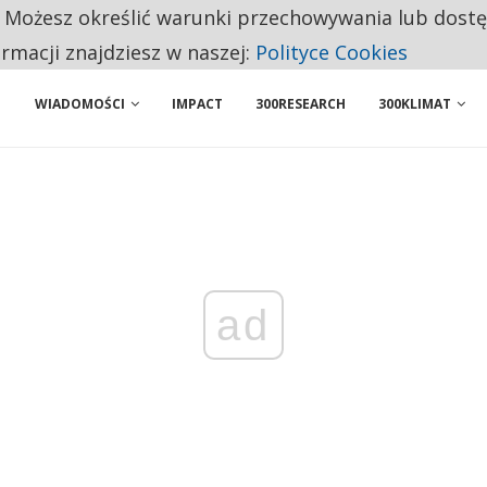
. Możesz określić warunki przechowywania lub dost
NIORZY PRZEZNACZAJĄ NA PODSTAWOWE ZAKUPY
ormacji znajdziesz w naszej:
Polityce Cookies
WIADOMOŚCI
IMPACT
300RESEARCH
300KLIMAT
ad