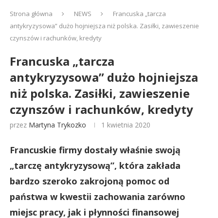
Strona główna
NEWS
Francuska „tarcza
antykryzysowa” dużo hojniejsza niż polska. Zasiłki, zawieszenie
czynszów i rachunków, kredyty
Francuska „tarcza
antykryzysowa” dużo hojniejsza
niż polska. Zasiłki, zawieszenie
czynszów i rachunków, kredyty
przez
Martyna Trykozko
1 kwietnia 2020
Francuskie firmy dostały właśnie swoją
„tarczę antykryzysową”, która zakłada
bardzo szeroko zakrojoną pomoc od
państwa w kwestii zachowania zarówno
miejsc pracy, jak i płynności finansowej