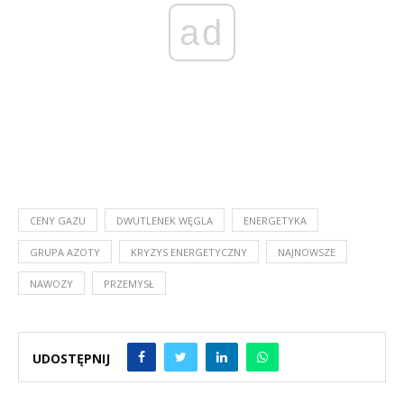
ad
CENY GAZU
DWUTLENEK WĘGLA
ENERGETYKA
GRUPA AZOTY
KRYZYS ENERGETYCZNY
NAJNOWSZE
NAWOZY
PRZEMYSŁ
UDOSTĘPNIJ