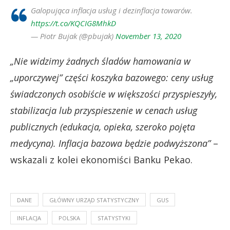
Galopująca inflacja usług i dezinflacja towarów.
https://t.co/KQCIG8MhkD
— Piotr Bujak (@pbujak)
November 13, 2020
„Nie widzimy żadnych śladów hamowania w
„uporczywej” części koszyka bazowego: ceny usług
świadczonych osobiście w większości przyspieszyły,
stabilizacja lub przyspieszenie w cenach usług
publicznych (edukacja, opieka, szeroko pojęta
medycyna). Inflacja bazowa będzie podwyższona”
–
wskazali z kolei ekonomiści Banku Pekao.
DANE
GŁÓWNY URZĄD STATYSTYCZNY
GUS
INFLACJA
POLSKA
STATYSTYKI