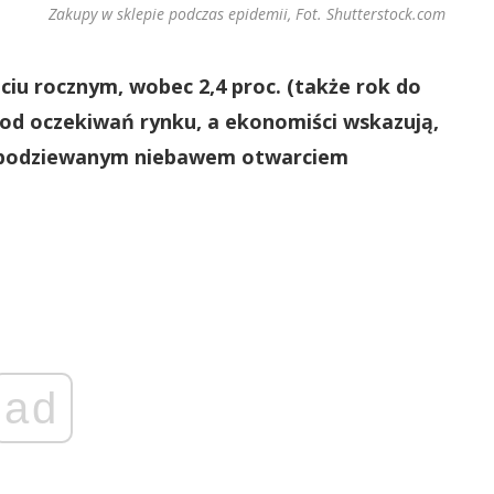
Zakupy w sklepie podczas epidemii, Fot. Shutterstock.com
ęciu rocznym, wobec 2,4 proc. (także rok do
 od oczekiwań rynku, a ekonomiści wskazują,
 spodziewanym niebawem otwarciem
ad