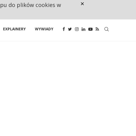
×
ępu do plików cookies w
CO TRZECIĄ ZŁOTÓWKĘ Z EMER
EXPLAINERY
WYWIADY