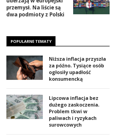
uderzają w europejski
przemysł. Na liście są
dwa podmioty z Polski
POPULARNE TEMATY
Niższa inflacja przyszła
za późno. Tysiące osób
ogłosiły upadłość
konsumencką
Lipcowa inflacja bez
dużego zaskoczenia.
Problem tkwi w
paliwach i ryzykach
surowcowych