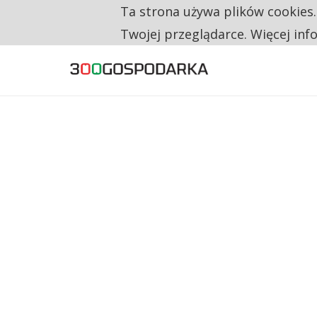
Ta strona używa plików cookies
TYLKO U NAS
RESTRYKCJE CHIN UDERZAJĄ W EUROPEJSKI
Twojej przeglądarce. Więcej inf