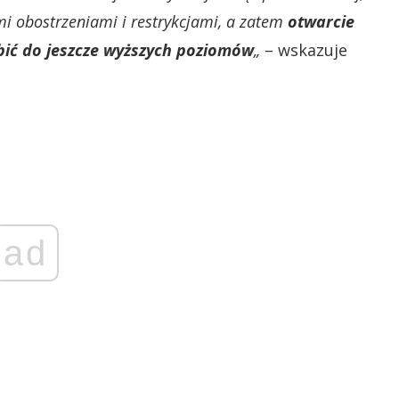
ymi obostrzeniami i restrykcjami, a zatem
otwarcie
dbić do jeszcze wyższych poziomów
„
– wskazuje
ad