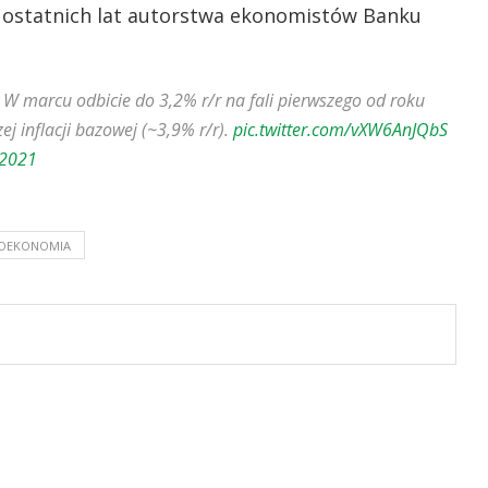
i z ostatnich lat autorstwa ekonomistów Banku
. W marcu odbicie do 3,2% r/r na fali pierwszego od roku
j inflacji bazowej (~3,9% r/r).
pic.twitter.com/vXW6AnJQbS
 2021
OEKONOMIA