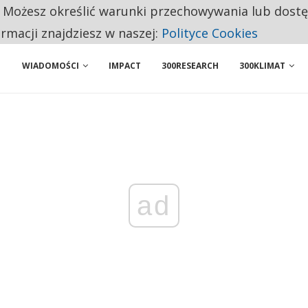
. Możesz określić warunki przechowywania lub dost
 PRZEMYSŁ. NA LIŚCIE SĄ DWA PODMIOTY Z POLSKI
ormacji znajdziesz w naszej:
Polityce Cookies
WIADOMOŚCI
IMPACT
300RESEARCH
300KLIMAT
ad