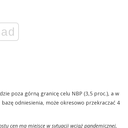
ad
jdzie poza górną granicę celu NBP (3,5 proc.), a w
ą bazę odniesienia, może okresowo przekraczać 4
rostu cen ma miejsce w sytuacji wciąż pandemicznej,