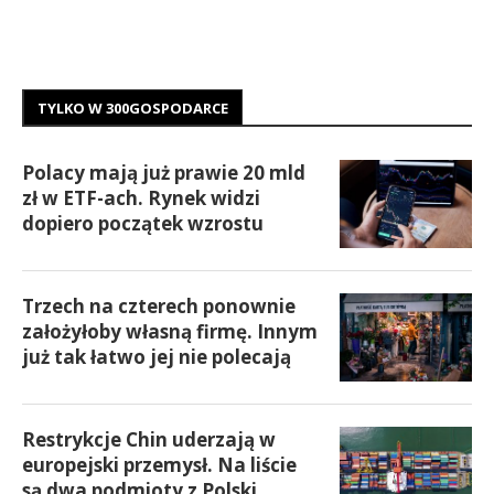
TYLKO W 300GOSPODARCE
Polacy mają już prawie 20 mld
zł w ETF-ach. Rynek widzi
dopiero początek wzrostu
Trzech na czterech ponownie
założyłoby własną firmę. Innym
już tak łatwo jej nie polecają
Restrykcje Chin uderzają w
europejski przemysł. Na liście
są dwa podmioty z Polski