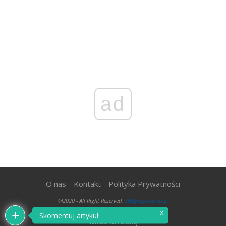
ad
O nas
Kontakt
Polityka Prywatności
@2020 - All Right Reserved.
300gospodarka.pl
x
Skomentuj artykuł
WRÓĆ NA GÓRĘ